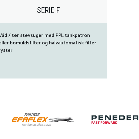
SERIE F
Våd / tør støvsuger med PPL tankpatron
eller bomuldsfilter og halvautomatisk filter
ryster