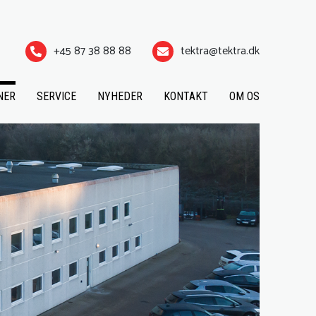
+45 87 38 88 88
tektra@tektra.dk
NER
SERVICE
NYHEDER
KONTAKT
OM OS