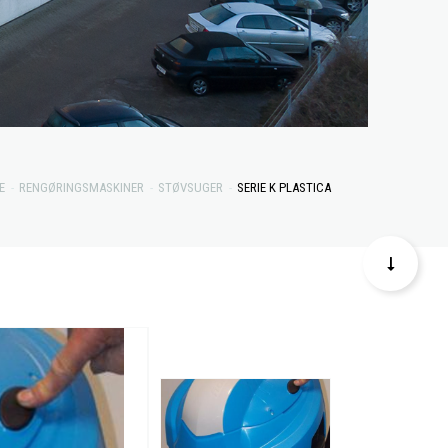
E
RENGØRINGSMASKINER
STØVSUGER
SERIE K PLASTICA