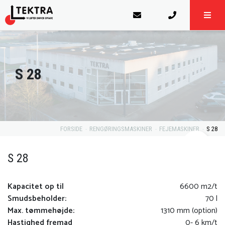
S 28
FORSIDE
RENGØRINGSMASKINER
FEJEMASKINER
S 28
S 28
Kapacitet op til
6600 m2/t
Smudsbeholder:
70 l
Max. tømmehøjde:
1310 mm (option)
Hastighed fremad
0- 6 km/t